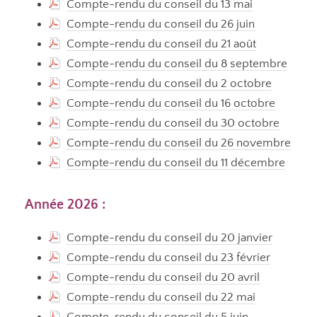
Compte-rendu du conseil du 13 mai
Compte-rendu du conseil du 26 juin
Compte-rendu du conseil du 21 août
Compte-rendu du conseil du 8 septembre
Compte-rendu du conseil du 2 octobre
Compte-rendu du conseil du 16 octobre
Compte-rendu du conseil du 30 octobre
Compte-rendu du conseil du 26 novembre
Compte-rendu du conseil du 11 décembre
Année 2026 :
Compte-rendu du conseil du 20 janvier
Compte-rendu du conseil du 23 février
Compte-rendu du conseil du 20 avril
Compte-rendu du conseil du 22 mai