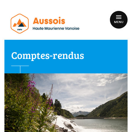
MENU
Comptes-rendus