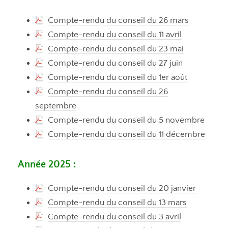
Compte-rendu du conseil du 26 mars
Compte-rendu du conseil du 11 avril
Compte-rendu du conseil du 23 mai
Compte-rendu du conseil du 27 juin
Compte-rendu du conseil du 1er août
Compte-rendu du conseil du 26
septembre
Compte-rendu du conseil du 5 novembre
Compte-rendu du conseil du 11 décembre
Année 2025 :
Compte-rendu du conseil du 20 janvier
Compte-rendu du conseil du 13 mars
Compte-rendu du conseil du 3 avril